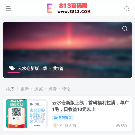
云水仓新版上线
共1篇
排序
更新
浏览
点赞
评论
云水仓新版上线，首码福利拉满，单广
1毛，日收益10元以上
首码项目
18天前
5501