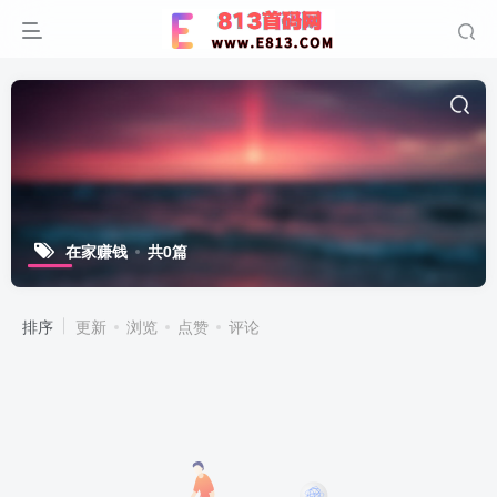
在家赚钱
共0篇
排序
更新
浏览
点赞
评论