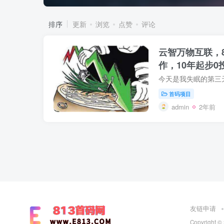
排序
更新
浏览
点赞
评论
云智万物互联，
作，10年起步
首码项目
admin
2年前
友链申请
Copyright ©