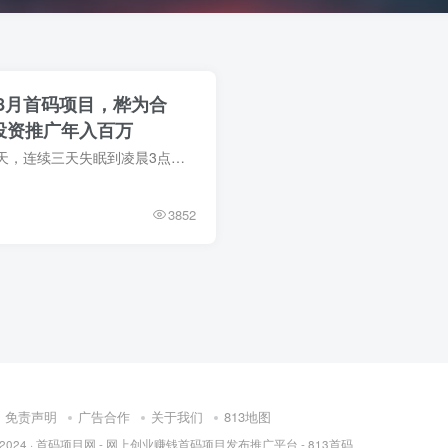
8月首码项目，桦为合
0投资推广年入百万
今天是我失眠的第三天，连续三天失眠到凌晨3点多睡不着，准确的来说不是失眠是兴奋的睡不着。本人全职互联网行业十几年，本科毕业后就开始全职做互联网，这些年来大大小小考察过参与过几十个项...
3852
免责声明
广告合作
关于我们
813地图
 2024 ·
首码项目网 - 网上创业赚钱首码项目发布推广平台 - 813首码