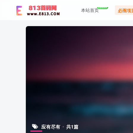
+9999
本站首页
必圈项
应有尽有
共1篇