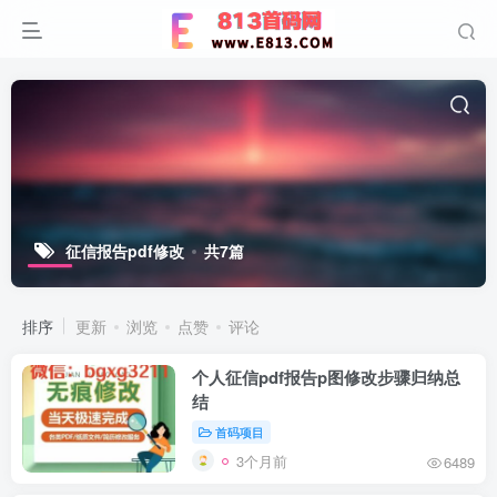
征信报告pdf修改
共7篇
排序
更新
浏览
点赞
评论
个人征信pdf报告p图修改步骤归纳总
结
首码项目
3个月前
6489