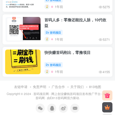
1年前
5275
首码人多：零撸还能拉人脉，10代收
益
首码项目
1年前
5371
快快赚首码刚出，零撸项目
首码项目
1年前
4155
友链申请
免责声明
广告合作
关于我们
813地图
Copyright © 2024 ·
首码项目网 - 网上创业赚钱首码项目发布推广平台 - 813
首码网
· 由
E813首码网
强力驱动.