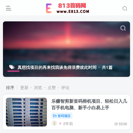
真想找项目的再来找我谈免得浪费彼此时间
共1篇
排序
更新
浏览
点赞
评论
乐赚智剪新首码褂机项目、轻松日入几
百手机电脑、新手小白易上手
首码项目
2年前
5536