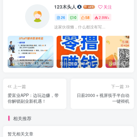
123木头人
关注
26
0
58
2.9W+
这家伙很懒，什么都没有写...
《聚宝阁》刚上线 免费0撸 送金猪，纯挂机没广告
简玩0撸赚，单号日赚15+，无需养机，提现秒到！
上一篇
下一篇
爱富业APP：边玩边赚，带
日薪2000＋视屏筷手半自动
你解锁副业新机遇！
一键褂机
相关推荐
暂无相关文章