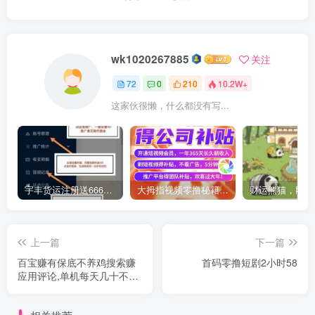
wk1020267885
关注
72
0
210
10.2W+
这家伙很懒，什么都没有写...
宇丰货运注册送666元体验金：每日躺赚2元+20代分佣 首码红利速抢
大拇指视频零撸秘籍大公开！
上一篇
下一篇
百宝赚有保底不养鸡搜索赚
首码零撸短剧2小时58
应用评论,单机每天几十不是
问题