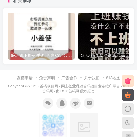
相关推荐
盛玩旗下搬砖手游 长期稳定合作，副业日赚百米
ST
友链申请
免责声明
广告合作
关于我们
813地图
Copyright © 2024 ·
首码项目网 - 网上创业赚钱首码项目发布推广平台 - 813
首码网
· 由
E813首码网
强力驱动.