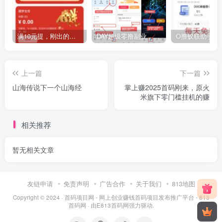
满10元提，刚出的圆梦新时代。
DAY超级零撸副业，走过路过别错过，保底收益高，每天都润米！
上一篇
下一篇
山海传说下一个山海经
掌上赚2025首码刚来，原火
米旗下零门槛挂机的赚
相关推荐
暂无相关文章
友链申请
免责声明
广告合作
关于我们
813地图
Copyright © 2024 ·
首码项目网 - 网上创业赚钱首码项目发布推广平台 - 813
首码网
· 由
E813首码网
强力驱动.