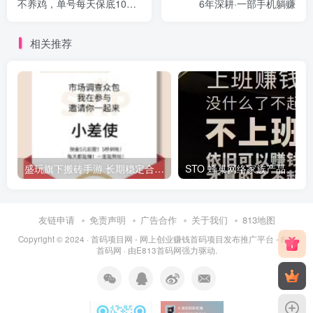
不养鸡，单号每天保底100+,
6年深耕·一部手机躺赚
多号翻倍
相关推荐
盛玩旗下搬砖手游 长期稳定合作，副业日赚百米
ST
友链申请
免责声明
广告合作
关于我们
813地图
Copyright © 2024 ·
首码项目网 - 网上创业赚钱首码项目发布推广平台 - 813
首码网
· 由
E813首码网
强力驱动.