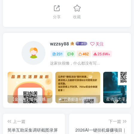
分享
收藏
wzzsy88
关注
231
0
462
25.6W+
这家伙很懒，什么都没有写...
【金福来】商城震撼来袭~2026王炸摸式，全程零撸，三三滑落，每天只需要看完24个光告即可转米
🔥 云养虾首码项目｜零撸+躺赚双模式，现在上车吃肉！
上一篇
下一篇
简单互助采集调研截图录屏
2026AI一键挂机爆赚项目｜