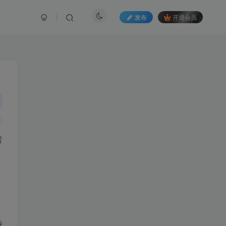
发布
开通会员
普
。
持