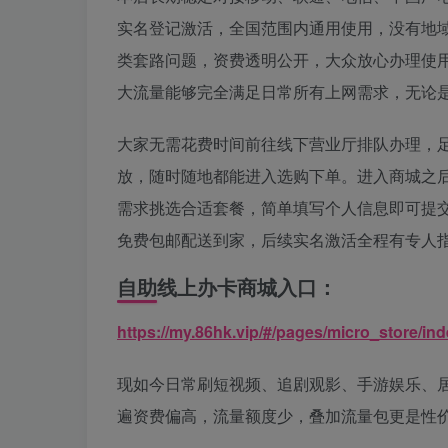
实名登记激活，全国范围内通用使用，没有地
类套路问题，资费透明公开，大众放心办理使
大流量能够完全满足日常所有上网需求，无论
大家无需花费时间前往线下营业厅排队办理，
放，随时随地都能进入选购下单。进入商城之
需求挑选合适套餐，简单填写个人信息即可提
免费包邮配送到家，后续实名激活全程有专人
自助线上办卡商城入口：
https://my.86hk.vip/#/pages/micro_store
现如今日常刷短视频、追剧观影、手游娱乐、
遍资费偏高，流量额度少，叠加流量包更是性