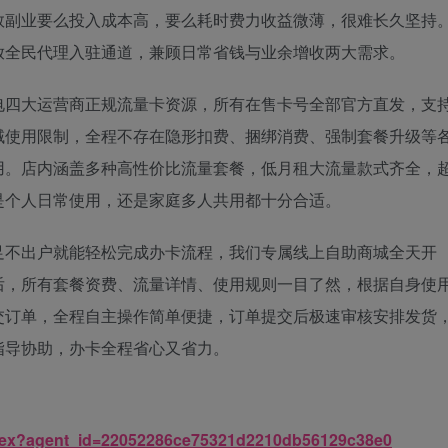
数副业要么投入成本高，要么耗时费力收益微薄，很难长久坚持
放全民代理入驻通道，兼顾日常省钱与业余增收两大需求。
电四大运营商正规流量卡资源，所有在售卡号全部官方直发，支
域使用限制，全程不存在隐形扣费、捆绑消费、强制套餐升级等
用。店内涵盖多种高性价比流量套餐，低月租大流量款式齐全，
是个人日常使用，还是家庭多人共用都十分合适。
足不出户就能轻松完成办卡流程，我们专属线上自助商城全天开
后，所有套餐资费、流量详情、使用规则一目了然，根据自身使
交订单，全程自主操作简单便捷，订单提交后极速审核安排发货
指导协助，办卡全程省心又省力。
/index?agent_id=22052286ce75321d2210db56129c38e0