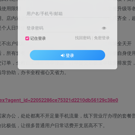
域使用限制，全程不存在隐形扣费、捆绑消费、强制套餐升级等
用户名/手机号/邮箱
用。店内涵盖多种高性价比流量套餐，低月租大流量款式齐全，
是个人日常使用，还是家庭多人共用都十分合适。
登录密码
找回密码
|
免密登录
记住登录
足不出户就能轻松完成办卡流程，我们专属线上自助商城全天开
后，所有套餐资费、流量详情、使用规则一目了然，根据自身使
登录
交订单，全程自主操作简单便捷，订单提交后极速审核安排发货
指导协助，办卡全程省心又省力。
/index?agent_id=22052286ce75321d2210db56129c38e0
居家办公，处处都离不开足量手机流量，线下营业厅办理的套餐
价比极低，让很多普通用户日常话费开支居高不下。