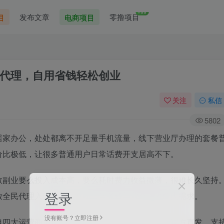
+99
发布文章
零撸项目
目
电商项目
代理，自用省钱轻松创业
关注
私信
5802
居家办公，处处都离不开足量手机流量，线下营业厅办理的套餐
价比极低，让很多普通用户日常话费开支居高不下。
数副业要么投入成本高，要么耗时费力收益微薄，很难长久坚持
登录
放全民代理入驻通道，兼顾日常省钱与业余增收两大需求。
没有账号？立即注册
电四大运营商正规流量卡资源，所有在售卡号全部官方直发，支