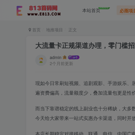
+9999
本站首页
必圈项
首页
地推项目
正文
大流量卡正规渠道办理，零门槛招
admin
2个月前更新
现如今日常刷短视频、追剧观影、手游娱乐、
遍资费偏高，流量额度少，叠加流量包更是性
而当下靠谱稳定的线上副业也十分稀缺，大多
今天给大家带来一站式实惠办卡渠道，同时开
本店长期稳定对接移动、联通、电信、中国广