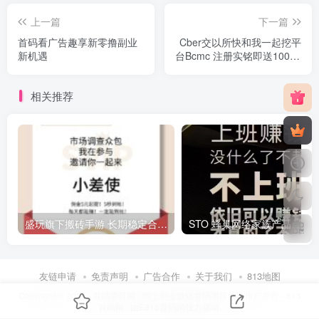
上一篇
下一篇
首码看广告趣享新零撸副业
Cber交以所快和我一起挖平
新机遇
台Bcmc 注册实铭即送10000
算力 可挖99年
相关推荐
盛玩旗下搬砖手游 长期稳定合作，副业日赚百米
ST
友链申请
免责声明
广告合作
关于我们
813地图
Copyright © 2024 ·
首码项目网 - 网上创业赚钱首码项目发布推广平台 - 813
首码网
· 由
E813首码网
强力驱动.