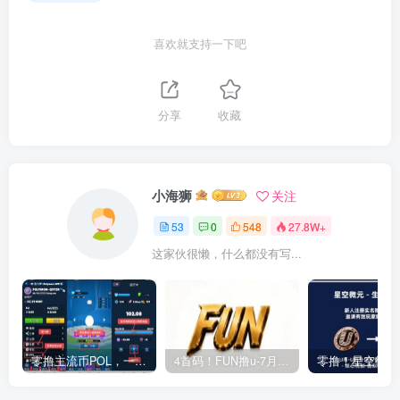
喜欢就支持一下吧
分享
收藏
小海狮
关注
53
0
548
27.8W+
这家伙很懒，什么都没有写...
零撸主流币POL，一币0.09美刀，已上各大交易所注册简单实名送一个蛋价值1300POL币
4首码！FUN撸u-7月12号刚上线，一个交JL所爬墙升级模式