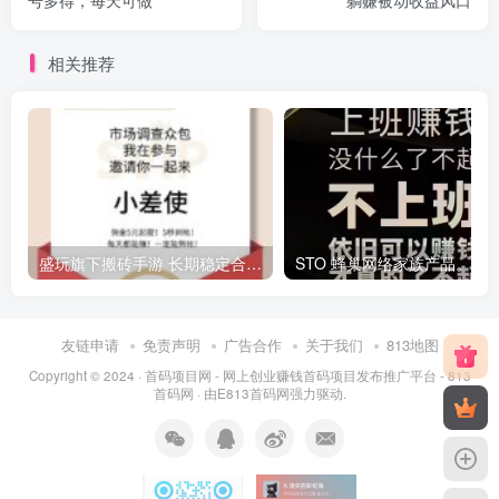
号多得，每天可做
躺赚被动收益风口
相关推荐
盛玩旗下搬砖手游 长期稳定合作，副业日赚百米
ST
友链申请
免责声明
广告合作
关于我们
813地图
Copyright © 2024 ·
首码项目网 - 网上创业赚钱首码项目发布推广平台 - 813
首码网
· 由
E813首码网
强力驱动.