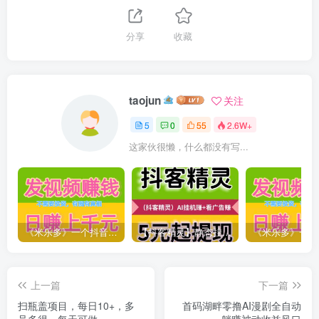
分享
收藏
taojun
关注
5
0
55
2.6W+
这家伙很懒，什么都没有写...
《米乐多》一个抖音账号一天可发70多次作品，保底则为50-150元1
【抖客精灵】静态挂机日赚24元，满5元起提现秒到账
上一篇
下一篇
扫瓶盖项目，每日10+，多
首码湖畔零撸AI漫剧全自动