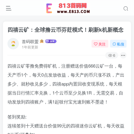
四禧云矿：全球撸云币芬荭模式！刷新k机新概念
首码联盟
关注
私信
1年前更新
6
四禧云矿零撸免费得旷机，注册赠送价值666云矿一台，每
天产币1个，每天0点发放收益，每天产的币只涨不跌，产出
多少、就秒收兑多少，四禧app内置回收变现系统，每天根
据当日行情汇率兑换，1个云币至少兑换1R，无需交易，自
动发放到四禧账户，满1起吱付宝光速到账不墨迹！
签到奖励:
连续签到十天赠送台价值99元的四禧迷你云矿机，每天收益