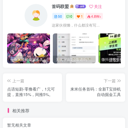
首码联盟
关注
50
0
1
4.8W+
这家伙很懒，什么都没有写...
一斗米掛机赚钱多久到账？一斗米视频号掛机步骤图
无忧宇宙2.0靠谱吗?无忧宇宙官方回收宝石价格多少钱
上一篇
下一篇
点语短剧-零撸看广，1元可
来米任务首码：全新T宝掛机
提，直推15%，间推5%。
自动掘金工具
相关推荐
暂无相关文章