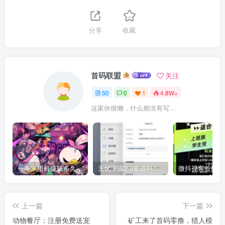
分享
收藏
首码联盟
关注
50
0
1
4.8W+
这家伙很懒，什么都没有写...
一斗米掛机赚钱多久到账？一斗米视频号掛机步骤图
无忧宇宙2.0靠谱吗?无忧宇宙官方回收宝石价格多少钱
上一篇
下一篇
动物餐厅：注册免费送宠
矿工来了首码零撸，猎人模