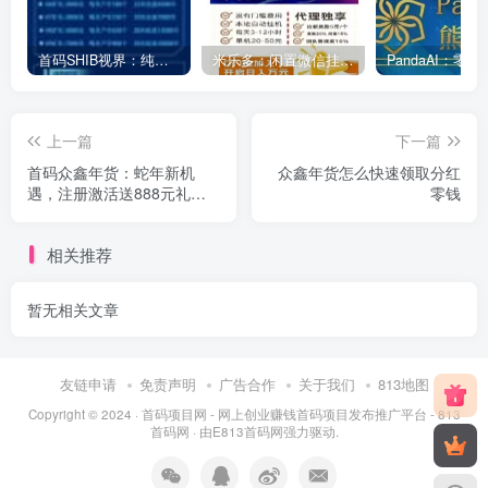
首码SHIB视界：纯看广告撸200万SHIB柴犬币，2024最后一个黑马项目
米乐多：闲置微信挂机项目，正规、长期、纯零撸号越多越赚米
上一篇
下一篇
首码众鑫年货：蛇年新机
众鑫年货怎么快速领取分红
遇，注册激活送888元礼
零钱
包，静态动态双收益
相关推荐
暂无相关文章
友链申请
免责声明
广告合作
关于我们
813地图
Copyright © 2024 ·
首码项目网 - 网上创业赚钱首码项目发布推广平台 - 813
首码网
· 由
E813首码网
强力驱动.