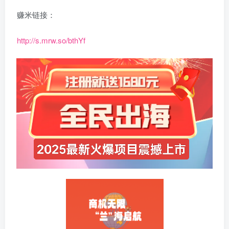
赚米链接：
http://s.mrw.so/bthYf