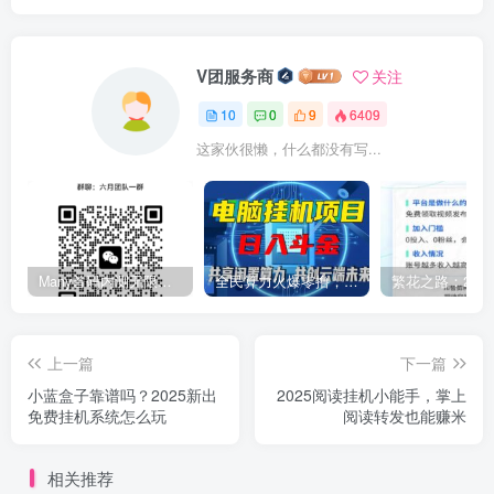
V团服务商
关注
10
0
9
6409
这家伙很懒，什么都没有写...
Many首码内测无限零撸U，一机一号不用实名,直推佣2
全民算力火爆零撸，佣5轻松变现
上一篇
下一篇
小蓝盒子靠谱吗？2025新出
2025阅读挂机小能手，掌上
免费挂机系统怎么玩
阅读转发也能赚米
相关推荐