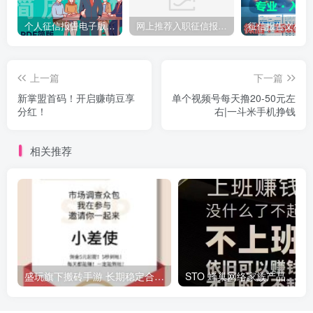
个人征信报告电子版PDF如何完美无痕修改
网上推荐入职征信报告pdf无痕修改介绍制作
上一篇
下一篇
新掌盟首码！开启赚萌豆享
单个视频号每天撸20-50元左
分红！
右|一斗米手机挣钱
相关推荐
盛玩旗下搬砖手游 长期稳定合作，副业日赚百米
ST