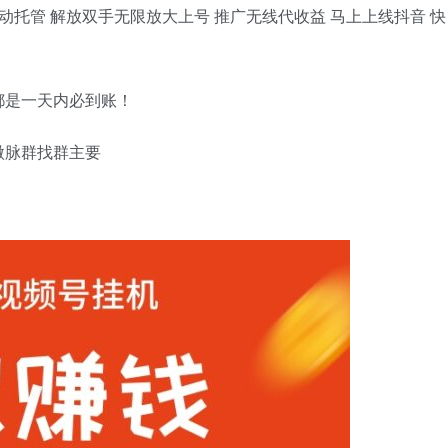
时自动托管 解放双手无限放大上号 推广无线代收益 马上上线抖音 快
都是一天内必到账！
微脉群找群主要