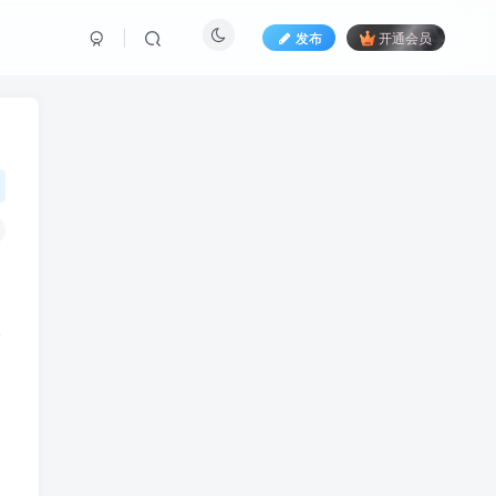
发布
开通会员
收