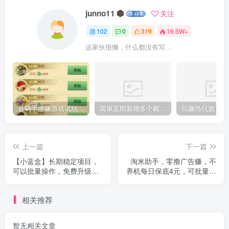
junno11
关注
102
0
319
16.5W+
这家伙很懒，什么都没有写...
首码手游赚游戏试玩全网最高价，豆豆赚模式，单机一天50-100+
简単互助新增多个截图和录屏的板块，现在每天单机可以保底120+
上一篇
下一篇
【小蓝盒】长期稳定项目，
淘米助手，零撸广告赚，不
可以批量操作，免费升级代
养机每日保底4元，可批量操
理！
作
相关推荐
暂无相关文章