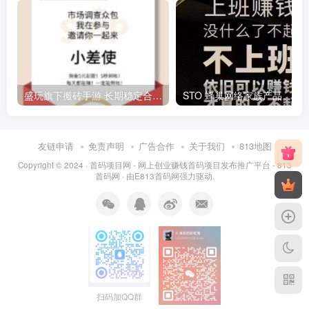
盛玩旗下搬砖手游 长期稳定合作，副业日赚百米
ST
友链申请
免责声明
广告合作
关于我们
813地图
Copyright © 2024 ·
首码项目网 - 网上创业赚钱首码项目发布推广平台 - 813
首码网
· 由
E813首码网
强力驱动.
扫码加QQ群