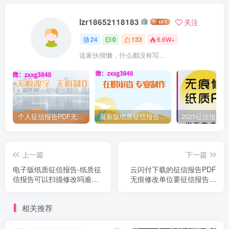
lzr18652118183
关注
24
0
133
6.6W+
这家伙很懒，什么都没有写...
个人征信报告PDF无痕修改的准确性和合规性
最新版纸质征信报告逾期去除无痕修改扫描是不行的
上一篇
下一篇
电子版纸质征信报告-纸质征
云闪付下载的征信报告PDF
信报告可以扫描修改吗逾期
无痕修改单位要征信报告干
网贷怎么删除
什么
相关推荐