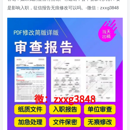
是影响入职，征信报告无痕修改可以吗。-微信：zxxg3848