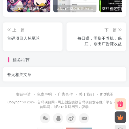
一斗米掛机赚钱多久到账？一斗米视频号掛机步骤图
无忧宇宙2.0靠谱吗?无忧宇宙官方回收宝石价格多少钱
上一篇
下一篇
首码项目人脉星球
每日赚，零撸不养机，保
底， 刚出广告赚收益
相关推荐
暂无相关文章
友链申请
免责声明
广告合作
关于我们
813地图
Copyright © 2024 ·
首码项目网 - 网上创业赚钱首码项目发布推广平台 - 813
首码网
· 由
E813首码网
强力驱动.