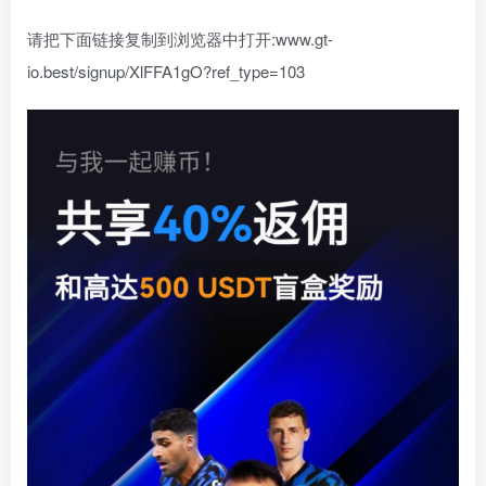
请把下面链接复制到浏览器中打开:www.gt-
io.best/signup/XlFFA1gO?ref_type=103