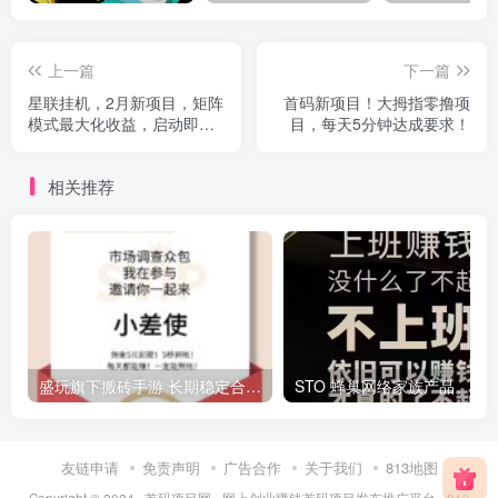
上一篇
下一篇
星联挂机，2月新项目，矩阵
首码新项目！大拇指零撸项
模式最大化收益，启动即见
目，每天5分钟达成要求！
收益！
相关推荐
盛玩旗下搬砖手游 长期稳定合作，副业日赚百米
ST
友链申请
免责声明
广告合作
关于我们
813地图
Copyright © 2024 ·
首码项目网 - 网上创业赚钱首码项目发布推广平台 - 813