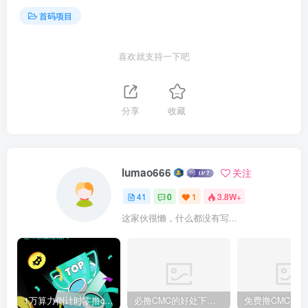
首码项目
喜欢就支持一下吧
分享
收藏
lumao666
关注
41
0
1
3.8W+
这家伙很懒，什么都没有写...
1万算力倒计时零撸cmc火爆全网大佬都在步道5年CEEX平台大资本支持
必撸CMC的好处下载CEEX全球排58位稳定上升中注册送1万算力