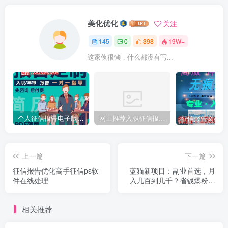
美化优化
关注
145
0
398
19W+
这家伙很懒，什么都没有写...
个人征信报告电子版PDF如何完美无痕修改
网上推荐入职征信报告pdf无痕修改介绍制作
上一篇
下一篇
征信报告优化高手征信ps软
蓝猫新项目：副业首选，月
件在线处理
入几百到几千？省钱爆粉生
活平台，长期稳定？
相关推荐