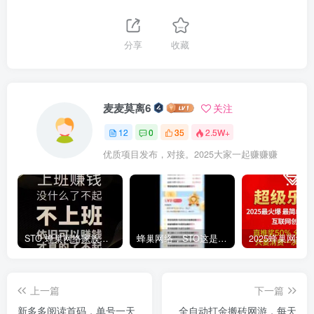
分享
收藏
麦麦莫离6
关注
12
0
35
2.5W+
优质项目发布，对接。2025大家一起赚赚赚
STO 蜂巢网络家族产品。2025明星项目，招优质个人及团队
蜂巢网络，STO这是一场上岸的佳作，看懂的小伙伴已经在奔跑中
上一篇
下一篇
新多多阅读首码，单号一天
全自动打金搬砖网游，每天