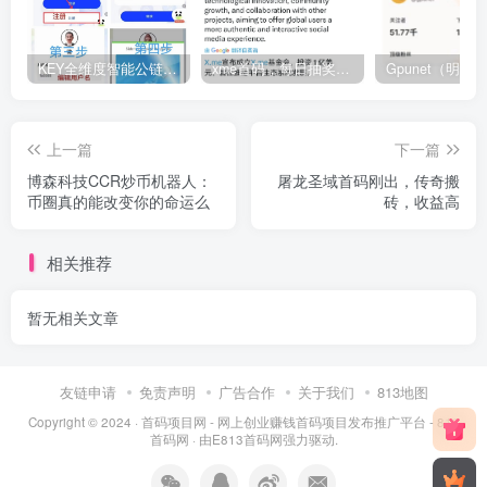
KEY全维度智能公链，24小时启动一次，手机挖矿
xme首码，每日抽奖可获得doge
上一篇
下一篇
博森科技CCR炒币机器人：
屠龙圣域首码刚出，传奇搬
币圈真的能改变你的命运么
砖，收益高
相关推荐
暂无相关文章
友链申请
免责声明
广告合作
关于我们
813地图
Copyright © 2024 ·
首码项目网 - 网上创业赚钱首码项目发布推广平台 - 813
首码网
· 由
E813首码网
强力驱动.