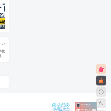
手机自动赚零花首码_抖音快手自动唰播放赚米
自动赚骗人的吗？自动赚平台骗局揭秘
篇
享收
益。