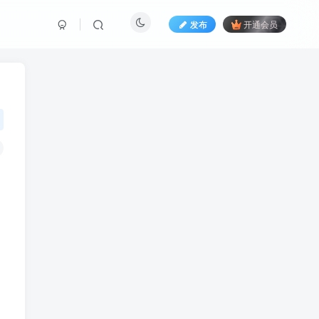
发布
开通会员
，