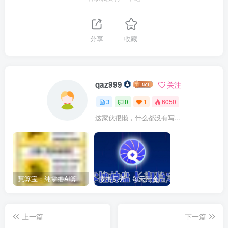
分享
收藏
qaz999
关注
3
0
1
6050
这家伙很懒，什么都没有写...
慧算宝：纯零撸AI算力，静态挂机，亲测每天10元。
零撸贝壳：每天产金币，目前处于红利期，亲测日赚三位数!
上一篇
下一篇