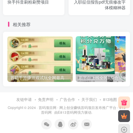
块手抖音刷粉刷赞项目
入职征信报告pdf无痕修改字
体模糊神器
相关推荐
首码手游赚游戏试玩全网最高价，豆豆赚模式，单机一天50-100+
友链申请
免责声明
广告合作
关于我们
813地图
Copyright © 2024 ·
首码项目网 - 网上创业赚钱首码项目发布推广平台 - 813
首码网
· 由
E813首码网
强力驱动.