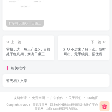
打字聊天兼职，日赚几百正规绿色，长久稳定，欢迎各大团队，散户，对接推广
上一篇
下一篇
零撸贝壳：每天产金b，目前
STO 不进来了解下么。随时
处于红利期，亲测日赚三位
可出。无手续费。招优质团
数!
队及个人
相关推荐
暂无相关文章
友链申请
免责声明
广告合作
关于我们
813地图
Copyright © 2024 ·
首码项目网 - 网上创业赚钱首码项目发布推广平台 - 813
首码网
· 由
E813首码网
强力驱动.