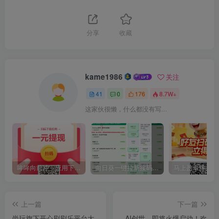
分享
收藏
kame1986
关注
41
0
176
8.7W+
这家伙很懒，什么都没有写...
哞哞向前冲，应用下载截图不养鸡，跟搜索赚类似，撸几十以上
向日葵一键拉新接码平台，价格顶置，每天破百
上一篇
下一篇
尚玩旗下开心刷刷乐平台大
AI创世，即将火爆启动！欢