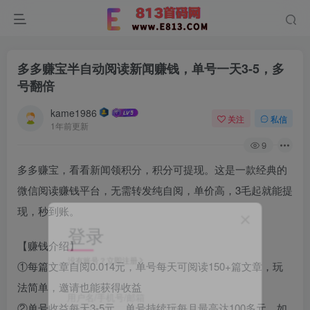
多多赚宝半自动阅读新闻赚钱，单号一天3-5，多
号翻倍
kame1986
关注
私信
1年前更新
9
多多赚宝，看看新闻领积分，积分可提现。这是一款经典的
微信阅读赚钱平台，无需转发纯自阅，单价高，3毛起就能提
现，秒到账。
登录
【赚钱介绍】
没有账号？立即注册
①每篇文章自阅0.014元，单号每天可阅读150+篇文章，玩
法简单，邀请也能获得收益
用户名/手机号/邮箱
②单号收益每天3-5元，单号持续玩每月最高达100多元，如