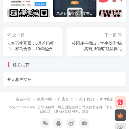
鸿蒙AI钱包，注册实名即可获得200000数字人民币
亲测到账，首码零撸 ，每天1油加2股权，静态15天提现一次，100起提
上一篇
下一篇
云智万物互联，8月首码项
校园趣事频出，学生创作“搞
目，桦为合作，10年起步0
笑诺贝尔奖”颁奖典礼
投资推广年入百万
相关推荐
暂无相关文章
友链申请
免责声明
广告合作
关于我们
813地图
Copyright © 2024 ·
首码项目网 - 网上创业赚钱首码项目发布推广平台 - 813
首码网
· 由
E813首码网
强力驱动.