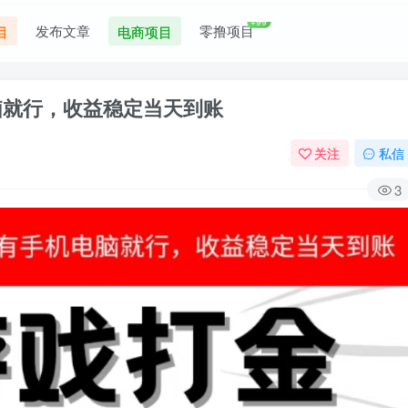
+99
发布文章
零撸项目
目
电商项目
脑就行，收益稳定当天到账
关注
私信
3