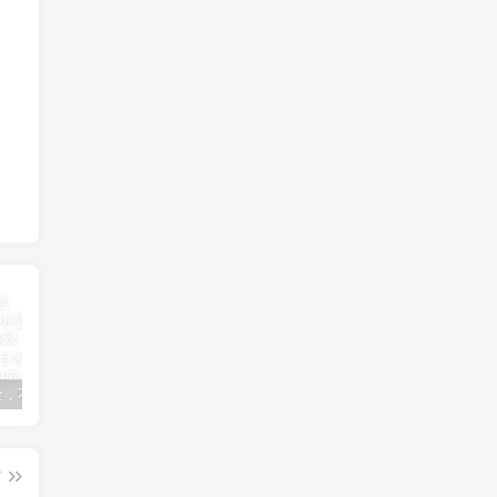
900克黄金，不仅是财富的象征，更是时间的价值
点燃梦想，启航未来：你的创业火种，能否燎原？
探秘“辅助神器”青龙大厅开挂透视辅助教程：高效玩家的全面指南
篇