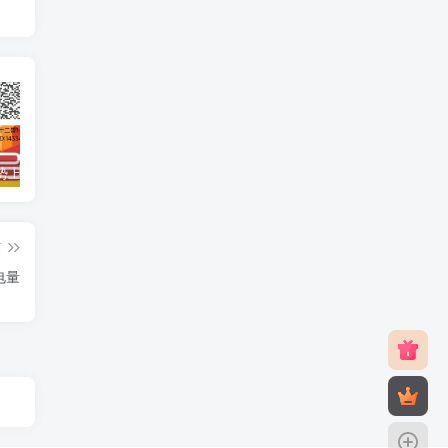
十二兽强势上线，高扶持+多代收溢，别错过首批红利！
2025养了个宠：轻松休闲一键操作，游戏生态完善，包回收
养了个宠：轻松休闲，一键操作，游戏生态完善，包回收
篇
电量