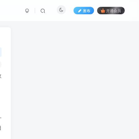
发布
开通会员
收
一
日