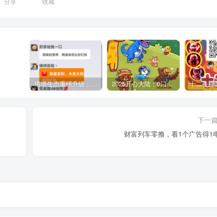
分享
收藏
塔塔生态重磅升级：零撸赚米新模式，剧点上墙玩法零撸玩家的全新选择！
2025开心大陆：0门槛轻松挂机，宠物产金，快速变现
下一
财富列车零撸，看1个广告得1