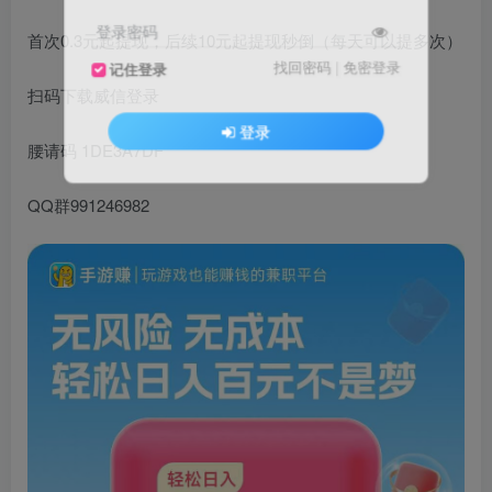
登录密码
首次0.3元起提现，后续10元起提现秒倒（每天可以提多次）
找回密码
|
免密登录
记住登录
扫码下载威信登录
登录
腰请码 1DE3A7DF
QQ群991246982