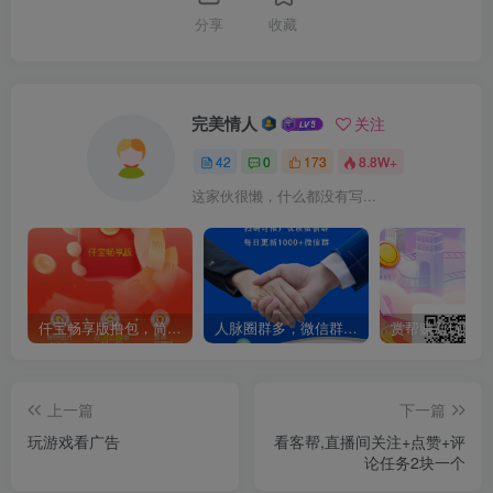
分享
收藏
完美情人
关注
42
0
173
8.8W+
这家伙很懒，什么都没有写...
仟宝畅享版撸包，简玩模式，不养机保底收益高，单机每天30+
人脉圈群多，微信群资源每天更新1000+个群，分类很全
上一篇
下一篇
玩游戏看广告
看客帮,直播间关注+点赞+评
论任务2块一个