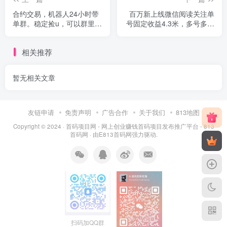
合约交易，机器人24小时带
百万新上线微信阅读关注单
单群。稳定捡u，可以群里查
号固定收益4.3米，多号多赚
复盘。
码失效找要拿新码
相关推荐
暂无相关文章
友链申请
免责声明
广告合作
关于我们
813地图
Copyright © 2024 ·
首码项目网 - 网上创业赚钱首码项目发布推广平台 - 813
首码网
· 由
E813首码网
强力驱动.
扫码加QQ群