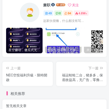
兼职
关注
49
0
94
4.6W+
这家伙很懒，什么都没有写...
星空赚动，傻瓜式无脑捡钱，去做就赚钱，零撸天花板，应有尽有
惊喜红包零撸，可多号操作，每天可刷几百个，单机月撸1000+
上一篇
下一篇
NEC空投福利升級・限時開
福运蛙蛙二台，猪多多，保
啟
底收益高，无广告，零撸复
投平台
相关推荐
暂无相关文章