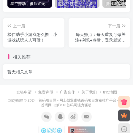
星空赚动，傻瓜式无脑捡钱，去做就赚钱，零撸天花板，应有尽有
惊喜红包零撸，可多号操作，每天可刷几百个，单机月撸1000+
上一篇
下一篇
松仁助手小游戏怎么撸，小
每天赚点：每天重复可做关
游戏试玩人人可做！
注+浏览+点赞，登录就送红
包一个
相关推荐
暂无相关文章
友链申请
免责声明
广告合作
关于我们
813地图
Copyright © 2024 ·
首码项目网 - 网上创业赚钱首码项目发布推广平台 - 813
首码网
· 由
E813首码网
强力驱动.