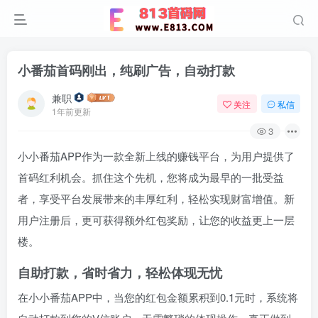
小番茄首码刚出，纯刷广告，自动打款
兼职
关注
私信
1年前更新
3
小小番茄APP作为一款
全新上线
的赚钱平台，
为用户提供了
首码红利机会
。
抓住这个先机，
您将成为最早的一批受益
者，
享受平台发展带来的
丰厚红利
，
轻松实现财富增值。
新
用户注册后，
更可获得
额外红包奖励
，
让您的收益更上一层
楼
。
自助打款，省时省力，轻松体现无忧
在小小番茄APP中，
当您的红包金额累积到
0.1元
时，
系统将