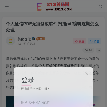
个人征信PDF无痕修改软件扫描pdf编辑逾期怎么
处理
美化优化
关注
私信
12个月前更新
14
征信无痕修改在我们的电脑上通常需要安装不止一款的征信
报告制作软件，扫描
个人征信PDF无痕修改
而且现在网贷的
数目多，很多人的贷款都有上百条的贷款，征信报告随着年
登录
月的增加桌面的办公文件也多了起来，显得十分混乱，而pdf
格式的扫描文档在我们的日常办公中也是会经常用到的。
没有账号？立即注册
用户名/手机号/邮箱