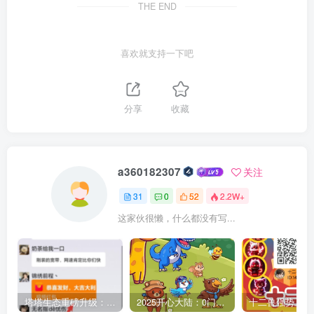
THE END
喜欢就支持一下吧
分享
收藏
a360182307
关注
31
0
52
2.2W+
这家伙很懒，什么都没有写...
塔塔生态重磅升级：零撸赚米新模式，剧点上墙玩法零撸玩家的全新选择！
2025开心大陆：0门槛轻松挂机，宠物产金，快速变现