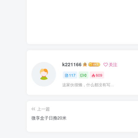
k221166
关注
117
0
609
这家伙很懒，什么都没有写...
上一篇
微享盒子日撸20米