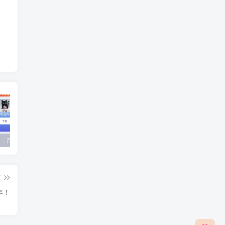
〖必得猫〗 首码，挂机广告，保底收益高，可开团队，放水中
多赚广告APP，执行力决定收益
最新游戏搬砖！长期稳定，日均500+，日结到账，队友招募
篇
年！