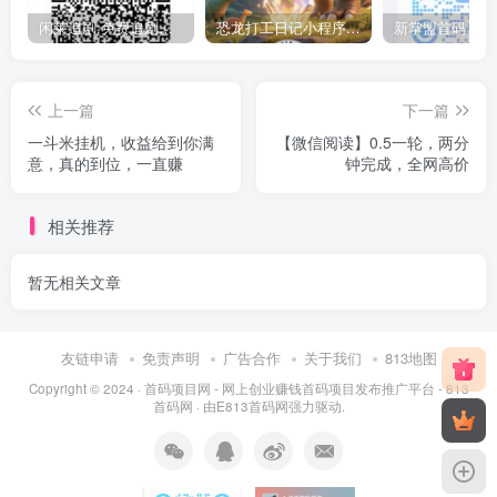
闲莱追剧:免费追剧还能赚分红，看广告赚火种，多劳多得，升级身份享更多收益！
恐龙打工日记小程序零撸，升级拿分红等级越高分红越高！
上一篇
下一篇
一斗米挂机，收益给到你满
【微信阅读】0.5一轮，两分
意，真的到位，一直赚
钟完成，全网高价
相关推荐
暂无相关文章
友链申请
免责声明
广告合作
关于我们
813地图
Copyright © 2024 ·
首码项目网 - 网上创业赚钱首码项目发布推广平台 - 813
首码网
· 由
E813首码网
强力驱动.