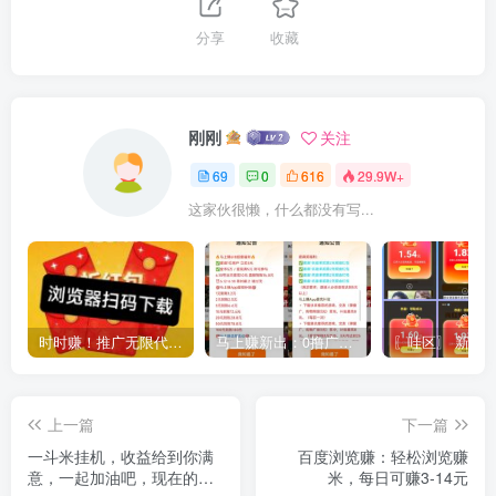
分享
收藏
刚刚
关注
69
0
616
29.9W+
这家伙很懒，什么都没有写...
时时赚！推广无限代收益，自玩每天保底20-50
马上赚新出：0撸广告赚.，超好补贴+福利
上一篇
下一篇
一斗米挂机，收益给到你满
百度浏览赚：轻松浏览赚
意，一起加油吧，现在的黑
米，每日可赚3-14元