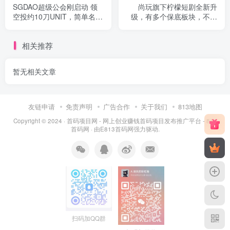
SGDAO超级公会刚启动 领
尚玩旗下柠檬短剧全新升
空投约10刀UNIT，简单名字
级，有多个保底板块，不养
身份
鸡每天10+
相关推荐
暂无相关文章
友链申请
免责声明
广告合作
关于我们
813地图
Copyright © 2024 ·
首码项目网 - 网上创业赚钱首码项目发布推广平台 - 813
首码网
· 由
E813首码网
强力驱动.
扫码加QQ群