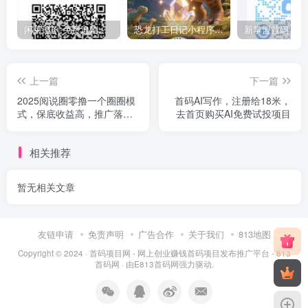
闲莱追剧:免费追剧还能赚分红，看广告赚火种，多劳多得，升级身份享更多收益！
恐龙打工日记小程序零撸，升级拿分红等级越高分红越高！
上一篇
下一篇
2025阅说圈零撸一个圈圈模
首码AI写作，注册给18米，
式，保底收益高，推广落滑
去首页购买AI免费试投项目
9x9模式
相关推荐
暂无相关文章
友链申请
免责声明
广告合作
关于我们
813地图
Copyright © 2024 ·
首码项目网 - 网上创业赚钱首码项目发布推广平台 - 813
首码网
· 由
E813首码网
强力驱动.