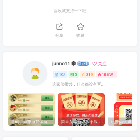
喜欢就支持一下吧
分享
收藏
junno11
关注
102
0
319
16.5W+
这家伙很懒，什么都没有写...
首码手游赚游戏试玩全网最高价，豆豆赚模式，单机一天50-100+
简単互助新增多个截图和录屏的板块，现在每天单机可以保底120+