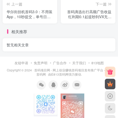
上一篇
下一篇
华尔街挂机首码3.0：不用装
首码滴选出行高额广告收益
App，10秒提交，单号日撸
红利期0.1起提秒到VX无需
70+，可放大
投一分钱可静态可团队
相关推荐
暂无相关文章
友链申请
免责声明
广告合作
关于我们
813地图
Copyright © 2024 ·
首码项目网 - 网上创业赚钱首码项目发布推广平台 - 813
首码网
· 由
E813首码网
强力驱动.