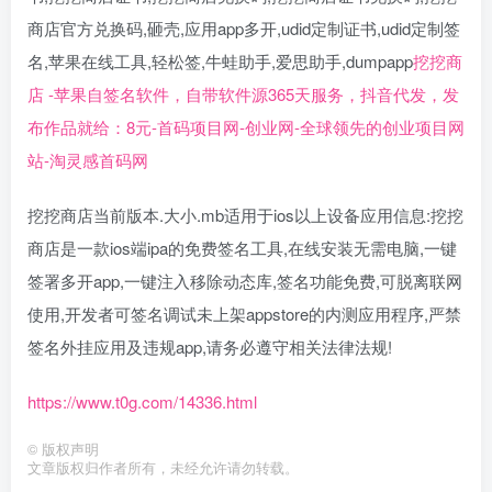
商店官方兑换码,砸壳,应用app多开,udid定制证书,udid定制签
名,苹果在线工具,轻松签,牛蛙助手,爱思助手,dumpapp
挖挖商
店 -苹果自签名软件，自带软件源365天服务，抖音代发，发
布作品就给：8元-首码项目网-创业网-全球领先的创业项目网
站-淘灵感首码网
挖挖商店当前版本.大小.mb适用于ios以上设备应用信息:挖挖
商店是一款ios端ipa的免费签名工具,在线安装无需电脑,一键
签署多开app,一键注入移除动态库,签名功能免费,可脱离联网
使用,开发者可签名调试未上架appstore的内测应用程序,严禁
签名外挂应用及违规app,请务必遵守相关法律法规!
https://www.t0g.com/14336.html
©
版权声明
文章版权归作者所有，未经允许请勿转载。