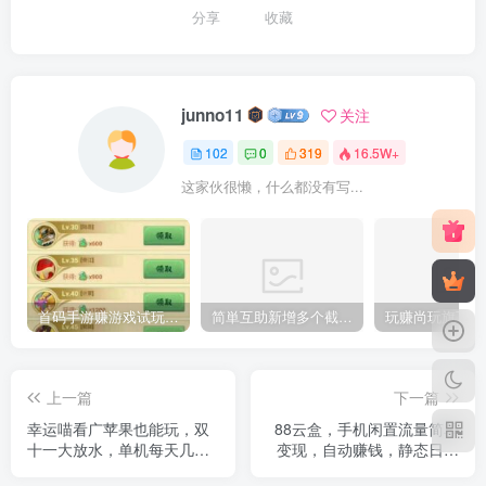
分享
收藏
junno11
关注
102
0
319
16.5W+
这家伙很懒，什么都没有写...
首码手游赚游戏试玩全网最高价，豆豆赚模式，单机一天50-100+
简単互助新增多个截图和录屏的板块，现在每天单机可以保底120+
上一篇
下一篇
幸运喵看广苹果也能玩，双
88云盒，手机闲置流量简单
十一大放水，单机每天几十
变现，自动赚钱，静态日赚
以上
30➕，亲测提米秒到账