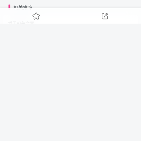
相关推荐
暂无相关文章
友链申请
免责声明
广告合作
关于我们
813地图
Copyright © 2024 ·
首码项目网 - 网上创业赚钱首码项目发布推广平台 - 813
首码网
· 由
E813首码网
强力驱动.
扫码加QQ群
扫码加微信
琼ICP备2022019171号
-3