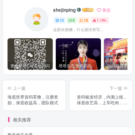
shejinping
关注
15
0
16
1.1W+
这家伙很懒，什么都没有写...
密盒星球二台星光闪闪
塔塔生态 全民剧点模式
上一篇
下一篇
海底世界首码零撸，注册奖
首码银发经济，内测上线，
励，保底收益高，团队模式
保底收艺高，上车吃肉，不
要错过！
相关推荐
暂无相关文章