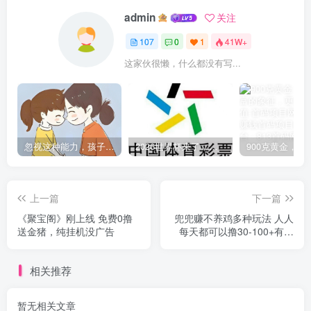
admin
关注
107
0
1
41W+
这家伙很懒，什么都没有写...
忽视这种能力，孩子将越来越冷漠，父母需重视!
2026世界杯来了，我们正规的中国体育彩票已为您准备好了线上购采、线下出票的便捷服务
上一篇
下一篇
《聚宝阁》刚上线 免费0撸
兜兜赚不养鸡多种玩法 人人
送金猪，纯挂机没广告
每天都可以撸30-100+有视
频教程
相关推荐
暂无相关文章