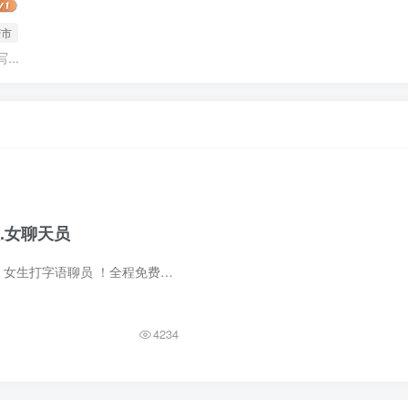
庆市
..
.女聊天员
招募男推广员！！女生打字语聊员 ！全程免费在家日撸100-1000项目无任何要求和费用，只要是女孩子满18到45即可，跟玩家去聊，他们每回一句，我们获得0.15-0.5的收益，语音电话一分钟2-6收益视频...
4234