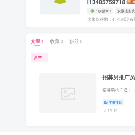
l13485759718
1枚徽章
安徽省安
这家伙很懒，什么都没有写.
文章
1
收藏
0
粉丝
0
发布
1
招募男推广员
零撸项目
1年前