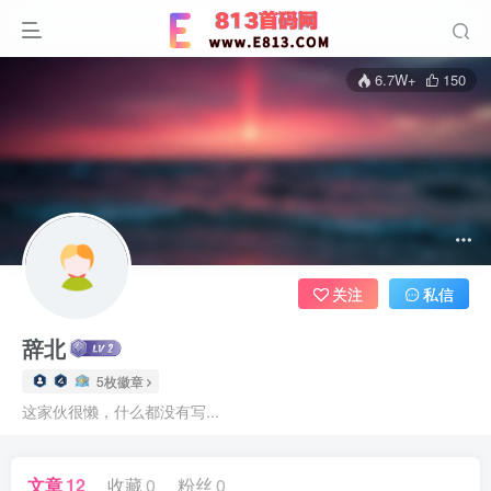
6.7W+
150
关注
私信
辞北
5枚徽章
这家伙很懒，什么都没有写...
文章
12
收藏
0
粉丝
0