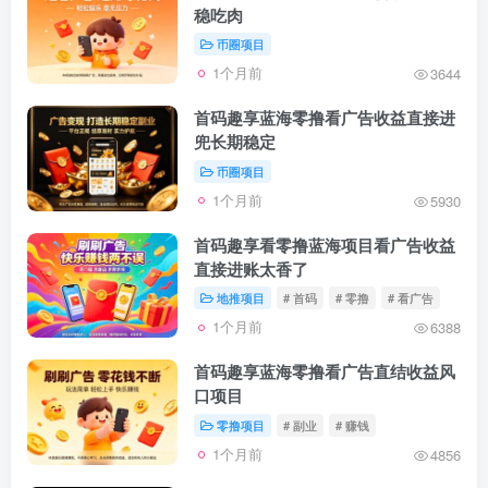
稳吃肉
币圈项目
1个月前
3644
首码趣享蓝海零撸看广告收益直接进
兜长期稳定
币圈项目
1个月前
5930
首码趣享看零撸蓝海项目看广告收益
直接进账太香了
地推项目
# 首码
# 零撸
# 看广告
1个月前
6388
首码趣享蓝海零撸看广告直结收益风
口项目
零撸项目
# 副业
# 赚钱
1个月前
4856