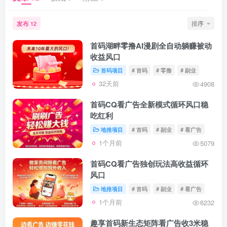
发布
排序
12
首码湖畔零撸AI漫剧全自动躺赚被动
收益风口
首码项目
# 首码
# 零撸
# 副业
32天前
4908
首码CQ看广告全新模式循环风口稳
吃红利
地推项目
# 首码
# 副业
# 看广告
1个月前
5079
首码CQ看广告独创玩法高收益循环
风口
地推项目
# 首码
# 副业
# 看广告
1个月前
6232
趣享首码新生态矩阵看广告收3米稳