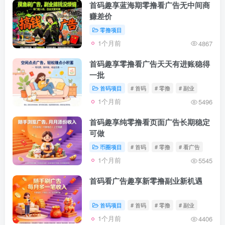
首码趣享蓝海期零撸看广告无中间商
赚差价
零撸项目
1个月前
4867
首码趣享零撸看广告天天有进账稳得
一批
首码项目
# 首码
# 零撸
# 副业
1个月前
5496
首码趣享纯零撸看页面广告长期稳定
可做
币圈项目
# 首码
# 零撸
# 看广告
1个月前
5545
首码看广告趣享新零撸副业新机遇
首码项目
# 首码
# 零撸
# 副业
1个月前
4406